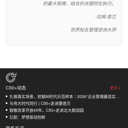
的最大困难，结合的关键则在执行。
-拉姆·查兰
世界知名管理咨询大师
C50+动态
更多 》
​扎根真实场景，挖掘AI时代示范样本｜2026“企业管理最佳实践榜”入围名单揭晓
与伟大时代同行 | C50+走进康恩贝
致敬改革开放40年，C50+走进北大朗润园
亿航：梦想驱动创新