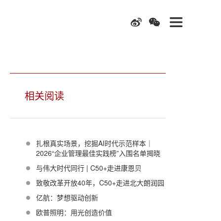
相关阅读
​扎根真实场景，挖掘AI时代示范样本｜
2026“企业管理最佳实践榜”入围名单揭晓
与伟大时代同行 | C50+走进康恩贝
致敬改革开放40年，C50+走进北大朗润园
亿航：梦想驱动创新
欧普照明：用光创造价值