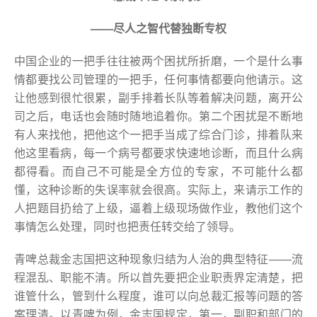
——尽人之智代替独断专权
中国企业的一把手往往被两个困扰所折磨，一个是什么事
情都要找公司管理的一把手，任何事情都要向他请示。这
让他感到很忙很累，副手排着长队等着解决问题，离开公
司之后，电话也会随时随地追着你。第二个困扰是不断地
有人来找他，把他这个一把手当成了综合门诊，排着队来
他这里看病，每一个病号都要求快速地诊断，而且什么病
都得看。而自己不可能是全方位的专家，不可能什么都
懂，这种诊断的失误率就会很高。实际上，来请示工作的
人把题目扔给了上级，逼着上级现场做作业，教他们这个
事情怎么处理，同时也把责任转交给了领导。
青啤总裁金志国把这种现象归结为人治的典型特征——流
程混乱、职能不清。所以首先要把企业职责界定清楚，把
谁管什么，管到什么程度，谁可以向总裁汇报等问题的答
案理清。以青啤为例，金志国规定，第一，副职和部门的