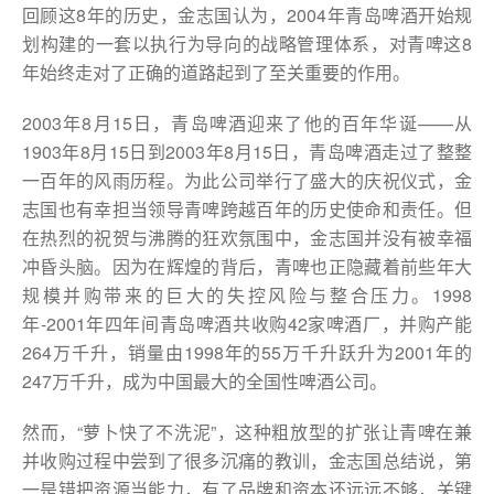
回顾这8年的历史，金志国认为，2004年青岛啤酒开始规
划构建的一套以执行为导向的战略管理体系，对青啤这8
年始终走对了正确的道路起到了至关重要的作用。
2003年8月15日，青岛啤酒迎来了他的百年华诞——从
1903年8月15日到2003年8月15日，青岛啤酒走过了整整
一百年的风雨历程。为此公司举行了盛大的庆祝仪式，金
志国也有幸担当领导青啤跨越百年的历史使命和责任。但
在热烈的祝贺与沸腾的狂欢氛围中，金志国并没有被幸福
冲昏头脑。因为在辉煌的背后，青啤也正隐藏着前些年大
规模并购带来的巨大的失控风险与整合压力。1998
年-2001年四年间青岛啤酒共收购42家啤酒厂，并购产能
264万千升，销量由1998年的55万千升跃升为2001年的
247万千升，成为中国最大的全国性啤酒公司。
然而，“萝卜快了不洗泥”，这种粗放型的扩张让青啤在兼
并收购过程中尝到了很多沉痛的教训，金志国总结说，第
一是错把资源当能力，有了品牌和资本还远远不够，关键