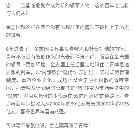
念——谁能临危受命成为新的领军人物？这家百年老店将
何去何从？
金志国就这样在完全没有思想准备的情况下被推上了历史
的舞台。
8年过去了，金志国没有辜负青啤人和社会对他的期待。
青啤不仅没有随彭作义的离去而停滞不前，而且在金志国
的领导下更加辉煌。金志国上任后坚定地踩住了青啤急速
扩张的刹车，以“内部整合”替代“外部扩张”，通过规范管理
制度，重塑企业文化，成功地整合了原本松散的青啤帝
国，把青啤从计划经济体制下的“狗”转变为市场经济中的
“狼狗”，并且以稳健的步伐走在“双向国际化”的道路上。青
岛啤酒年销售收入从2002年的69亿元增长到2007年的135
亿元，晋升世界啤酒前八强。
可以毫不夸张地说，金志国再造了青啤！