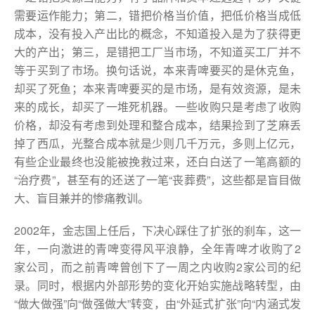
需要运作能力；第二，错把价格当价值，把低价格当成低
成本，没有投入产出比的概念，不知道投入是为了获得更
大的产出；第三，是错把工厂当市场，不知道买工厂并不
等于买到了市场。换句话说，本来青啤要买的是休克鱼，
却买了死鱼；本来青啤要买的是市场，是有效资源，是未
来的成长，却买了一堆死机器。一些收购只是考虑了收购
价格，却没有考虑到处理和整合成本，结果捡到了芝麻丢
掉了西瓜，光整合成本就是少则几千万元，多则上亿元，
有些企业最终也没能被挽救过来，还白白送了一笔高额的
“治疗费”，甚至有的还送了一笔“丧葬费”，这些都是盲目做
大、盲目兼并的惨痛教训。
2002年，金志国上任后，下决心踩住了扩张的刹车，这一
年，一向激进的青啤变得风平浪静，全年青啤才收购了2
家公司，而之前青啤曾创下了一周之内收购2家公司的纪
录。同时，根据内外部形势的变化开始实施战略转型，由
“做大做强”向“做强做大”转变，由“外延式扩张”向“内涵式发