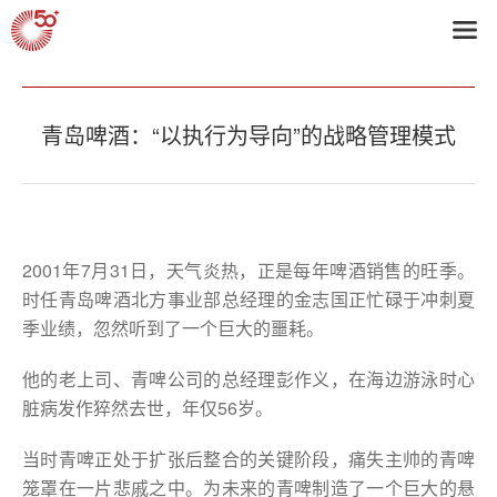
首页
>
2008获奖企业
青岛啤酒：“以执行为导向”的战略管理模式
2001年7月31日，天气炎热，正是每年啤酒销售的旺季。
时任青岛啤酒北方事业部总经理的金志国正忙碌于冲刺夏
季业绩，忽然听到了一个巨大的噩耗。
他的老上司、青啤公司的总经理彭作义，在海边游泳时心
脏病发作猝然去世，年仅56岁。
当时青啤正处于扩张后整合的关键阶段，痛失主帅的青啤
笼罩在一片悲戚之中。为未来的青啤制造了一个巨大的悬