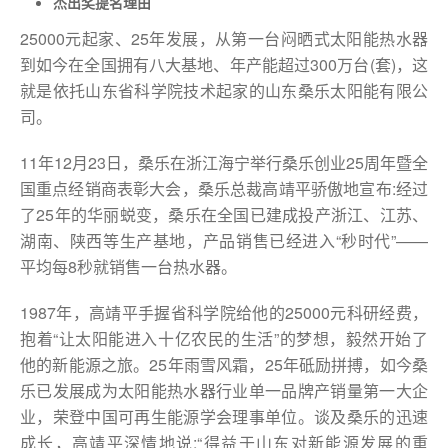
杰出奖提名理由
25000元起家、25年发展，从第一台闷晒式太阳能热水器
到如今在全国拥有八大基地、年产能超过300万台(套)，这
就是依托山东省科学院技术起家的山东桑乐太阳能有限公
司。
11年12月23日，桑乐在浙江海宁举行桑乐创业25周年暨全
国重点经销商表彰大会，桑乐总裁高靖平骄傲地宣布:经过
了25年的华丽蜕变，桑乐在全国已建成投产浙江、江苏、
湖南、陕西等生产基地，产品销售已经进入“秒时代”——
平均每8秒就销售一台热水器。
1987年，高靖平手握省科学院给他的25000元科研经费，
抱着“让太阳能进入十亿农民的生活”的梦想，毅然开始了
他的新能源之旅。25年雨雪风霜，25年砥励拼搏，如今桑
乐已发展成为太阳能热水器行业单一品牌产销量第一大企
业，荣登中国可再生能源学会理事单位。谈及桑乐的迅速
成长，高靖平深情地说:“得益于山东对新能源发展的重