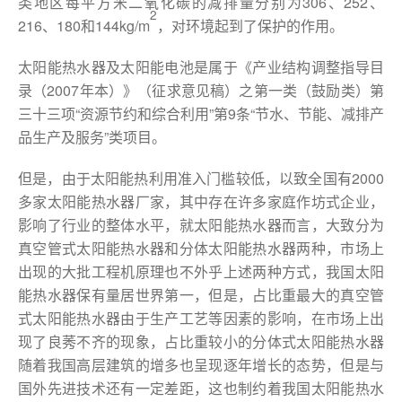
类地区每平方米二氧化碳的减排量分别为306、252、
2
216、180和144kg/m
，对环境起到了保护的作用。
太阳能热水器及太阳能电池是属于《产业结构调整指导目
录（2007年本）》（征求意见稿）之第一类（鼓励类）第
三十三项“资源节约和综合利用”第9条“节水、节能、减排产
品生产及服务”类项目。
但是，由于太阳能热利用准入门槛较低，以致全国有2000
多家太阳能热水器厂家，其中存在许多家庭作坊式企业，
影响了行业的整体水平，就太阳能热水器而言，大致分为
真空管式太阳能热水器和分体太阳能热水器两种，市场上
出现的大批工程机原理也不外乎上述两种方式，我国太阳
能热水器保有量居世界第一，但是，占比重最大的真空管
式太阳能热水器由于生产工艺等因素的影响，在市场上出
现了良莠不齐的现象，占比重较小的分体式太阳能热水器
随着我国高层建筑的增多也呈现逐年增长的态势，但是与
国外先进技术还有一定差距，这也制约着我国太阳能热水