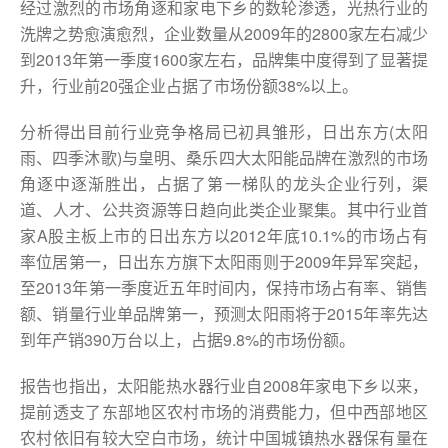
经过激烈的市场角逐和家电下乡的数轮渗透，光热行业的
洗牌之势愈演愈烈，企业数量从2009年的2800家左右减少
到2013年第一季度1600家左右，品牌集中度得到了显著提
升，行业前20强企业占据了市场份额38%以上。
分析得出目前行业竞争格局已初具雏形，日出东方(太阳
雨、四季沐歌)与皇明、桑乐四大太阳能品牌在激烈的市场
角逐中逐渐胜出，占据了第一梯队的龙头企业行列，渠
道、人才、公共资源等日趋向此类企业聚集。其中行业首
家A股主板上市的日出东方以2012年底10.1%的市场占有
率位居第一，日出东方旗下太阳雨则于2009年异军突起，
至2013年第一季度近五年时间内，保持市场占有率、销售
额、销量行业单品牌第一，预测太阳雨将于2015年率先达
到年产销390万台以上，占据9.8%的市场份额。
报告也指出，太阳能热水器行业自2008年家电下乡以来，
提前透支了东部地区农村市场的消费能力，但中西部地区
农村依旧有较大空白市场，统计中国城镇热水器保有量在