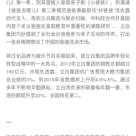
儿》第一季，到深度植入家庭亲子剧《小爸爸》，到邀请
《爸爸去哪儿》第二季模范爸爸黄磊担任“好爸爸”洗衣露
的代言人，再到立白集团与联合妇联、中科院合作开展国
内首个关注爸爸在家庭教育中重要性的课题研究……立白
集团巧妙借助了全社会对爸爸参与亲子互动的呼声，打出
一张亲情牌搅动了中国的高端洗涤市场。
将日化品牌与娱乐节目关联起来，是立白集团品牌年轻化
转型战略中的一大亮点。2013年立白集团的销售总额超过
160亿元，许晓东透露，立白集团的广告费用大概为集团
总业绩的3%，到2015年该数据将上升到4.5%-5%。通过
多年不断地辛勤耕耘，立白洗衣液的销量每年翻一番，市
场份额提升至22%，全国排名第二。
***