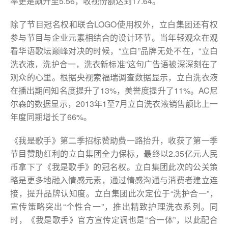
率更是飙升至5.56，收视份额达到17.64。
除了节目冠名权和联合LOGO使用权外，立白集团还有权
参与节目与企业元素相结合的设计环节。当年轻观众在观
看华语歌坛巅峰对决的时候，“立白”品牌无处不在，“立白
洗衣液，洗护合一，洗衣新标准”这句广告语被深深刻在了
观众的心里。根据央视索福瑞调查数据显示，立白洗衣液
在播出期间知名度提升了13%，美誉度提升了11%。AC尼
尔森的数据显示，2013年1至7月立白洗衣液销售额比上一
年度同期增长了66%。
《我是歌手》第二季招标赞助费一路抬升，收获了第一季
节目赞助红利的立白集团全力保标，最终以2.35亿元人民
币拿下了《我是歌手》的冠名权。立白集团此次的公关策
略是更多地融入情感元素，通过情感沟通与消费者建立连
接，提升品牌认知度。立白集团此次定位于“洗护合一”，
宣传策略突出“个性合一”，推出精致护理洗衣系列。同
时，《我是歌手》官方宣传定调也是“合一体”，以此配合