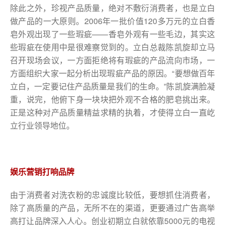
除此之外，珍视产品质量，绝对不敷衍消费者，也是立白
做产品的一大原则。2006年一批价值120多万元的立白香
皂外观出现了一些瑕疵——香皂外观有一些毛边，其实这
些瑕疵在使用中是很难察觉到的。立白总裁陈凯旋却立马
召开现场会议，一方面拒绝将有瑕疵的产品流向市场，一
方面组织大家一起分析出现瑕疵产品的原因。“要想做百年
立白，一定要记住产品质量是我们的生命。”陈凯旋满脸凝
重，说完，他俯下身一块块把外观不合格的肥皂挑出来。
正是这种对产品质量精益求精的执着，才使得立白一直屹
立行业领导地位。
娱乐营销打响品牌
由于消费者对洗衣粉的忠诚度比较低，要想抓住消费者，
除了高质量的产品，无所不在的渠道，更要通过广告高举
高打让品牌深入人心。创业初期立白就依靠5000元的电视