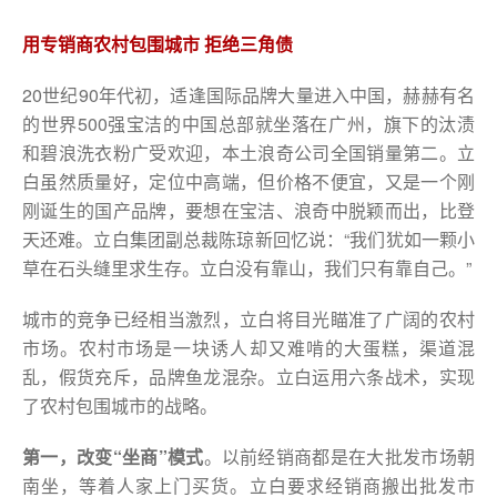
用专销商农村包围城市 拒绝三角债
20世纪90年代初，适逢国际品牌大量进入中国，赫赫有名
的世界500强宝洁的中国总部就坐落在广州，旗下的汰渍
和碧浪洗衣粉广受欢迎，本土浪奇公司全国销量第二。立
白虽然质量好，定位中高端，但价格不便宜，又是一个刚
刚诞生的国产品牌，要想在宝洁、浪奇中脱颖而出，比登
天还难。立白集团副总裁陈琼新回忆说：“我们犹如一颗小
草在石头缝里求生存。立白没有靠山，我们只有靠自己。”
城市的竞争已经相当激烈，立白将目光瞄准了广阔的农村
市场。农村市场是一块诱人却又难啃的大蛋糕，渠道混
乱，假货充斥，品牌鱼龙混杂。立白运用六条战术，实现
了农村包围城市的战略。
第一，改变“坐商”模式
。以前经销商都是在大批发市场朝
南坐，等着人家上门买货。立白要求经销商搬出批发市