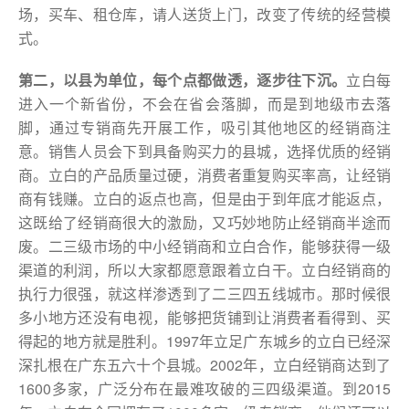
场，买车、租仓库，请人送货上门，改变了传统的经营模
式。
第二，以县为单位，每个点都做透，逐步往下沉。
立白每
进入一个新省份，不会在省会落脚，而是到地级市去落
脚，通过专销商先开展工作，吸引其他地区的经销商注
意。销售人员会下到具备购买力的县城，选择优质的经销
商。立白的产品质量过硬，消费者重复购买率高，让经销
商有钱赚。立白的返点也高，但是由于到年底才能返点，
这既给了经销商很大的激励，又巧妙地防止经销商半途而
废。二三级市场的中小经销商和立白合作，能够获得一级
渠道的利润，所以大家都愿意跟着立白干。立白经销商的
执行力很强，就这样渗透到了二三四五线城市。那时候很
多小地方还没有电视，能够把货铺到让消费者看得到、买
得起的地方就是胜利。1997年立足广东城乡的立白已经深
深扎根在广东五六十个县城。2002年，立白经销商达到了
1600多家，广泛分布在最难攻破的三四级渠道。到2015