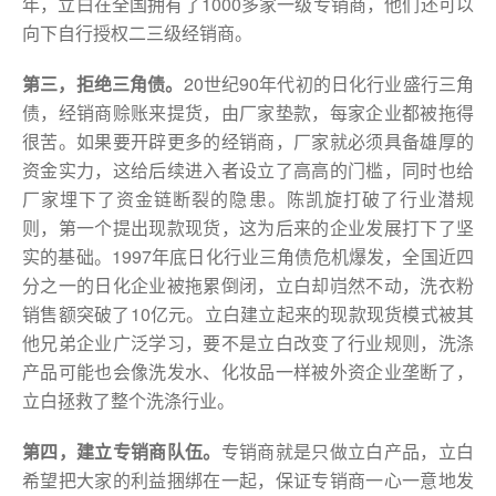
年，立白在全国拥有了1000多家一级专销商，他们还可以
向下自行授权二三级经销商。
第三，拒绝三角债。
20世纪90年代初的日化行业盛行三角
债，经销商赊账来提货，由厂家垫款，每家企业都被拖得
很苦。如果要开辟更多的经销商，厂家就必须具备雄厚的
资金实力，这给后续进入者设立了高高的门槛，同时也给
厂家埋下了资金链断裂的隐患。陈凯旋打破了行业潜规
则，第一个提出现款现货，这为后来的企业发展打下了坚
实的基础。1997年底日化行业三角债危机爆发，全国近四
分之一的日化企业被拖累倒闭，立白却岿然不动，洗衣粉
销售额突破了10亿元。立白建立起来的现款现货模式被其
他兄弟企业广泛学习，要不是立白改变了行业规则，洗涤
产品可能也会像洗发水、化妆品一样被外资企业垄断了，
立白拯救了整个洗涤行业。
第四，建立专销商队伍。
专销商就是只做立白产品，立白
希望把大家的利益捆绑在一起，保证专销商一心一意地发