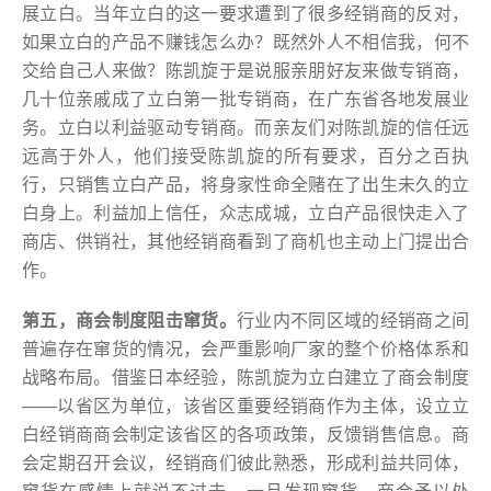
展立白。当年立白的这一要求遭到了很多经销商的反对，
如果立白的产品不赚钱怎么办？既然外人不相信我，何不
交给自己人来做？陈凯旋于是说服亲朋好友来做专销商，
几十位亲戚成了立白第一批专销商，在广东省各地发展业
务。立白以利益驱动专销商。而亲友们对陈凯旋的信任远
远高于外人，他们接受陈凯旋的所有要求，百分之百执
行，只销售立白产品，将身家性命全赌在了出生未久的立
白身上。利益加上信任，众志成城，立白产品很快走入了
商店、供销社，其他经销商看到了商机也主动上门提出合
作。
第五，商会制度阻击窜货。
行业内不同区域的经销商之间
普遍存在窜货的情况，会严重影响厂家的整个价格体系和
战略布局。借鉴日本经验，陈凯旋为立白建立了商会制度
——以省区为单位，该省区重要经销商作为主体，设立立
白经销商商会制定该省区的各项政策，反馈销售信息。商
会定期召开会议，经销商们彼此熟悉，形成利益共同体，
窜货在感情上就说不过去。一旦发现窜货，商会予以处