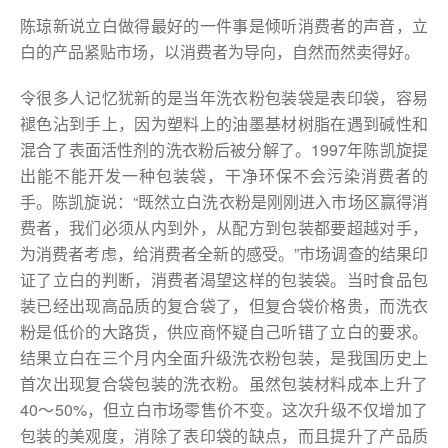
陈琼新说立白做得最好的一件事是倾听消费者的声音，立
白的产品紧贴市场，以消费者为导向，自然而然卖得好。
令很多人记忆犹新的是当年洗衣粉包装袋是表印袋，容易
褪色沾到手上，因为塑料上的油墨基材树脂在遇到碱性和
混合了表面活性剂的洗衣粉后被分解了。1997年陈凯旋提
出能不能开发一种包装袋，干净环保不会污染消费者的
手。陈凯旋说：“既然立白洗衣粉是刚刚进入市场区赢得消
费者，我们必须从内到外，从配方到包装都要超越对手，
为消费者考虑，给消费者全新的感受。”市场调查的结果印
证了立白的判断，消费者渴望这样的包装袋。当时食品包
装已经出现高品质的复合袋了，但复合袋价格贵，而洗衣
粉是低价的大路货，供应商怀疑自己听错了立白的要求。
结果立白在三个月内全面升级洗衣粉包装，是我国历史上
首次出现复合袋包装的洗衣粉。虽然包装材料成本上升了
40～50%，但立白市场零售价不变。这次升级不仅增加了
包装的美观度，消除了表印袋的缺点，而且提升了产品质