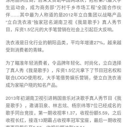
生运动会，成为商务部“万村千乡市场工程”全国合作伙
伴……其中最为人称道的是2012年立白集团以战略产品
“立白洗衣液”独家冠名湖南卫视《我是歌手》真人秀节
目，斥资1.5亿元的大手笔营销在社会上引起巨大反响。
洗衣液是日化行业的朝阳品类，平均年增速27%，越来越
受到消费者的青睐。
为了瞄准年轻消费者，令品牌年轻化、时尚化，立白选择
了真人秀《我是歌手》，斥资1.5亿元拿下了节目冠名权和
联合LOGO使用权，大手笔借势娱乐营销，使立白洗衣液
成为家喻户晓的知名产品。
2013年初湖南卫视引进韩国音乐对决歌手真人秀节目《我
是歌手》，邀请羽泉、林志炫、杨宗纬等7位已经成名的
歌手同台竞技，第一期收视率1.37，收视份额5.59，之后
收视长红，接连13期霸占收视率冠军宝座，最后一期收视