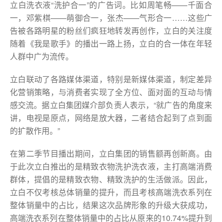
立白洗衣液“洗护合一”的广告词。比如周笔畅——千面合
一，邓紫棋——萌御合一，张杰——气形合一……这些广
告被各路明星的粉丝们疯狂地转发再创作，立白的关注度
随着《我是歌手》的播出一路上扬，立白的合一体在年轻
人群中广为流传。
立白联动了各路媒体渠道，特别是新媒体渠道，制定差异
化营销策略，与消费者实现了全方位、面对面的互动与情
感交流。据立白集团媒介部负责人表示，“就广告的角度来
讲，电视是原点，网络是放大器，二者结合起到了点到面
的扩散作用。”
在第二季节目播出期间，立白集团的销售额再创新高。由
于此次立白推出的是精致衣物洗护洗衣液，主打高端消费
群体，提倡的是精致衣物、精致洗护的生活做派。因此，
立白不仅考核总体销量的提升，而且考核高端洗衣系列在
整体销量中的占比，结果这次品牌形象的升级大获成功，
高端洗衣系列在整体销量中的占比从原来的10.74%提升到