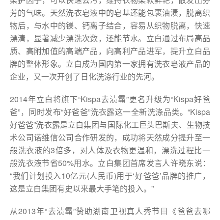
芳的气味。天然洗衣皂液中的皂基还能包裹油渍，脱离织
物后，与水中的镁、钙离子结合，容易从织物脱离，快速
漂清，显著减少漂洗次数，还能节水。立白通过布局高品
质、高附加值的高端产品，向高利产品进军，提升立白品
牌的整体形象。立白成为国内第一家拥有洗衣皂液产品的
企业，又一次开创了日化洗涤行业的先河。
2014年立白将旗下“Kispa去渍霸”更名升级为“Kispa好爸
爸”，同时发布“好爸爸”洗衣露这一全新洗涤品类。“Kispa
好爸爸”洗衣露是立白集团与国际化工巨头巴斯夫、生物技
术公司诺维信公司合作研发的，成功将天然成分提升至一
般洗衣液的3倍多，对人体及衣物更温和，漂洗过程比一
般洗衣液节省50%用水。立白集团首席发言人许晓东说：
“我们计划投入10亿元(人民币)用于‘好爸爸’品牌的推广，
这是立白集团有史以来最大手笔的投入。”
从2013年“去渍霸”赞助湖南卫视真人秀节目《爸爸去哪