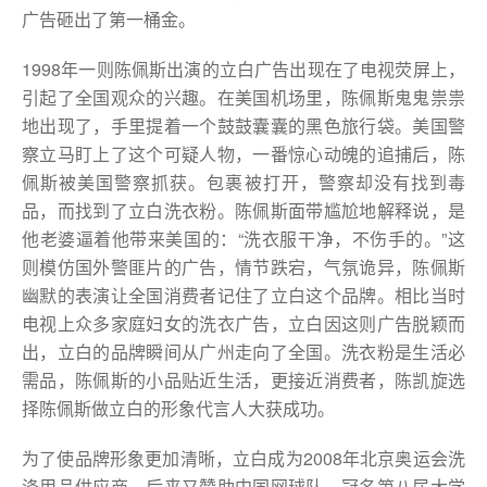
广告砸出了第一桶金。
1998年一则陈佩斯出演的立白广告出现在了电视荧屏上，
引起了全国观众的兴趣。在美国机场里，陈佩斯鬼鬼祟祟
地出现了，手里提着一个鼓鼓囊囊的黑色旅行袋。美国警
察立马盯上了这个可疑人物，一番惊心动魄的追捕后，陈
佩斯被美国警察抓获。包裹被打开，警察却没有找到毒
品，而找到了立白洗衣粉。陈佩斯面带尴尬地解释说，是
他老婆逼着他带来美国的：“洗衣服干净，不伤手的。”这
则模仿国外警匪片的广告，情节跌宕，气氛诡异，陈佩斯
幽默的表演让全国消费者记住了立白这个品牌。相比当时
电视上众多家庭妇女的洗衣广告，立白因这则广告脱颖而
出，立白的品牌瞬间从广州走向了全国。洗衣粉是生活必
需品，陈佩斯的小品贴近生活，更接近消费者，陈凯旋选
择陈佩斯做立白的形象代言人大获成功。
为了使品牌形象更加清晰，立白成为2008年北京奥运会洗
涤用品供应商，后来又赞助中国网球队，冠名第八届大学