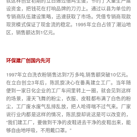
就这样创业初期的立白通过借鸡生蛋，节约了大量生产建
设资金，把钱花在打响品牌的刀刃上。通过以县为单位的
专销商队伍建设策略，迅速获取了市场。凭借专销商现款
现货模式保证了现金流的稳定。1995年立白占领了潮汕地
区，销售额达到1亿元。
环保建厂创国内先河
1997年立白洗衣粉销售达到7万多吨,销售额突破10亿元。
在立白创立3年后，陈凯旋决心在番禹建立工厂。当年随
便到一家日化企业的工厂车间里转上一圈，就会见到这样
的场景，漫天飞舞的粉尘，衣服、皮鞋都布满了白色的粉
尘，工厂废水废气乱排乱放，把人呛得喘不过气来。厂家
说行业内都是这样的情况，陈凯旋却说这是可以改变的，
“我们建工厂，要做到干净的皮鞋进去干净的皮鞋出来，能
够自由地呼吸，不用戴口罩。”