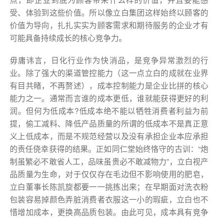
受、体验到这些价值。所以像立白集团这样始终以顾客的
价值为导向，扎扎实实为顾客需求和期待服务的企业才有
可能具备持续成长的核心竞争力。
毋庸讳言，日化行业作为快消品，是竞争异常激烈的行
业。除了强大的渠道管控能力（这一点立白的成就在业界
有目共睹，不再赘述），成本控制能力是企业比拼的核心
能力之一。通常而言谁的成本更低，谁就能获得更好的利
润。但何为低成本?低成本绝不能以牺牲消费者利益为前
提，偷工减料、降低产品质量的所谓的低成本不是真正意
义上低成本，而是不规范经营以及没有承担企业本应承担
的责任侥幸获得的结果。正如同仁堂始终恪守的古训：“炮
制虽繁必不敢省人工，品味虽贵必不敢减物力”，立白视产
品质量为生命，对于仅仅存在毛边但不影响使用的肥皂，
立白董事长陈凯旋都要一一挑拣出来；在早期面对洗衣粉
包装容易掉颜色弄脏消费者衣服这一小的瑕疵，立白也不
惜增加成本，更换高品质包装。由此可见，成本具有竞争