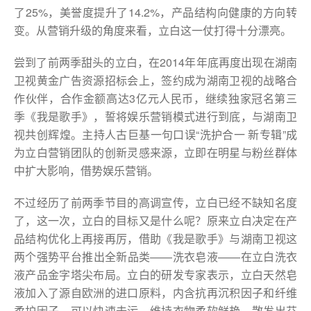
了25%，美誉度提升了14.2%，产品结构向健康的方向转
变。从营销升级的角度来看，立白这一仗打得十分漂亮。
尝到了前两季甜头的立白，在2014年年底再度出现在湖南
卫视黄金广告资源招标会上，签约成为湖南卫视的战略合
作伙伴，合作金额高达3亿元人民币，继续独家冠名第三
季《我是歌手》，誓将娱乐营销模式进行到底，与湖南卫
视共创辉煌。主持人古巨基一句口误“洗护合一 新专辑”成
为立白营销团队的创新灵感来源，立即在明星与粉丝群体
中扩大影响，借势娱乐营销。
不过经历了前两季节目的高调宣传，立白已经不缺知名度
了，这一次，立白的目标又是什么呢？原来立白决定在产
品结构优化上再接再厉，借助《我是歌手》与湖南卫视这
两个强势平台推出全新品类——洗衣皂液——在立白洗衣
液产品金字塔尖布局。立白的研发专家表示，立白天然皂
液加入了源自欧洲的进口原料，内含抗再沉积因子和纤维
柔护因子，可以快速去污，维持衣物柔软鲜艳，散发出芬