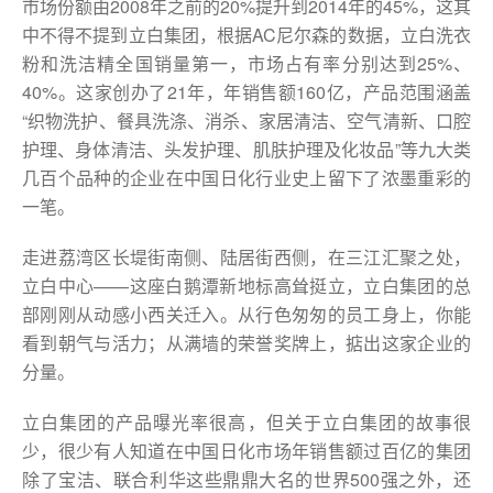
市场份额由2008年之前的20%提升到2014年的45%，这其
中不得不提到立白集团，根据AC尼尔森的数据，立白洗衣
粉和洗洁精全国销量第一，市场占有率分别达到25%、
40%。这家创办了21年，年销售额160亿，产品范围涵盖
“织物洗护、餐具洗涤、消杀、家居清洁、空气清新、口腔
护理、身体清洁、头发护理、肌肤护理及化妆品”等九大类
几百个品种的企业在中国日化行业史上留下了浓墨重彩的
一笔。
走进荔湾区长堤街南侧、陆居街西侧，在三江汇聚之处，
立白中心——这座白鹅潭新地标高耸挺立，立白集团的总
部刚刚从动感小西关迁入。从行色匆匆的员工身上，你能
看到朝气与活力；从满墙的荣誉奖牌上，掂出这家企业的
分量。
立白集团的产品曝光率很高，但关于立白集团的故事很
少，很少有人知道在中国日化市场年销售额过百亿的集团
除了宝洁、联合利华这些鼎鼎大名的世界500强之外，还