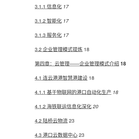
3.1.1
信息化
17
3.1.2
智能化
17
3.1.3
服务化
17
3.2
企业管理模式提炼
18
第四章：云管理——企业管理模式介绍
18
4.1
连云港港智慧港建设
18
4.1.1
基于物联网的港口自动化生产
18
4.1.2
海铁联运信息化深化
20
4.2
陆桥云物流
23
4.3
港口云数据中心
23