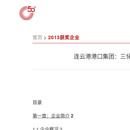
首页
>
2013获奖企业
连云港港口集团：三
目录
第一章：企业简介
2
1.1
企业概况
2