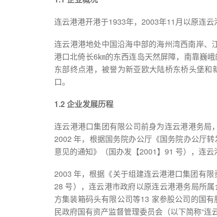
连云港港开港于1933年，2003年11月以
连云港港地处中国沿海中部的海州湾西南岸、江苏省
港口北倚长6㎞的东西连岛天然屏障，南靠巍峨
东部终点港，被誉为新亚欧大陆桥东桥头堡和
口。
1.2 企业发展历程
连云港港口集团有限公司前身为连云港港务局，于1
2002 年，根据国务院办公厅《国务院办公
意见的通知》（国办发【2001】91 号），连
2003 年，根据《关于组建连云港港口集团有
28 号），连云港市政府以原连云港港务局所
方集装箱码头有限公司等13 家参股公司的国
民政府国有资产监督管理委员会（以下简称“连