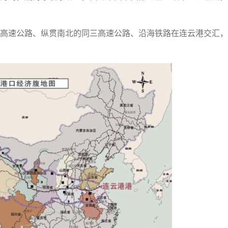
高速公路、纵贯南北的同三高速公路、沿海铁路在连云港交汇，