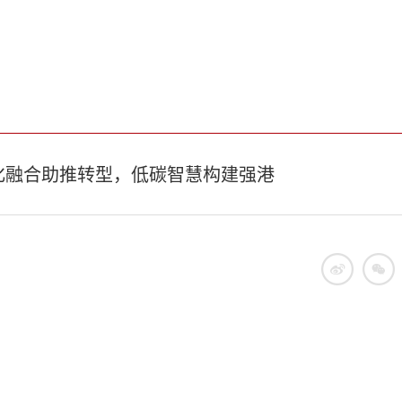
化融合助推转型，低碳智慧构建强港