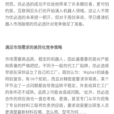
然而，优必选的成功不仅给他带来了许多模仿者，更可怕
的是，互联网巨头们也开始涌入机器人领域。这让人不禁
为优必选的未来捏一把汗，但对于周剑来说，早已摸清机
器人市场脉络的优必选针对竞争做足了准备。
满足市场需求的差异化
竞争
策略
市场需要高品质、稳定的机器人，因此最重要的是对产能
和质量的严格把控。不同于一般的代工厂贴牌，优必选很
早就在深圳设立了自己的工厂。周剑认为：“Alpha1的装备
特别复杂，有16个舵机，而且对精密度要求非常高，某个
环节出了一点问题都会导致运转不稳定，外发给其它工厂
的条件还不成熟，品质上可能会造成问题。”此外，优必选
合作的供应商也一直在考核、更换，甚至专门从华为挖角
了专业的材料工程师负责供应链，要求就是要比研发人员
更清楚最新材料在哪、怎么用、型号为何……