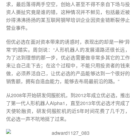
求，最后落得两手空空，创始人甚至不得不亲自下场与投
资人撕扯究竟是谁的错，这种情况并不鲜见，包括最近被
炒得沸沸扬扬的某互联网钢琴培训企业因资金链断裂停止
营业事件。
但优必选在面对资本带来的诱惑时，表现出的却是一种“异
常”的踏实。周剑说：“人形机器人的发展道路还很长远，
为了达到理想的那一步，优必选需要做非常多其它的工作
来让自己走下去；在这个过程中，不能只用投资者的钱来
做，必须养活自己，让优必选的产品能够达到一个很好的
销售额，拥有自造血能力，能够去布局最前沿的路。”
从2008年开始研发伺服舵机，到2012年成立优必选，推出
了第一代人形机器人Alpha1，直至2013年优必选才完成了
天使轮融资，研发伺服舵机的近5年时间花费了几千万，
优必选一声不吭地挺了过来。