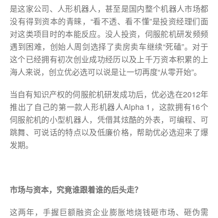
是这家公司、人形机器人，甚至是国内整个机器人市场都
没有得到资本的青睐，“看不透、看不懂”是投资经理们面
对这类项目时的本能反应。没人投资，伺服舵机研发频频
遇到困难，创始人周剑选择了卖房卖车继续“死磕”。对于
这个已经拥有初次创业成功经历以及上千万资本积累的上
海人来说，创立优必选可以说是让一切再度“从零开始”。
当自有知识产权的伺服舵机研发成功后，优必选在2012年
推出了自己的第一款人形机器人Alpha 1，这款拥有16个
伺服舵机的小型机器人，凭借其炫酷的外表，可编程、可
跳舞、可说话的特点以及低廉价格，帮助优必选迎来了爆
发期。
市场与资本，究竟谁跟着谁的
后头
走？
这两年，手握巨额融资企业膨胀地烧钱砸市场、砸伪需