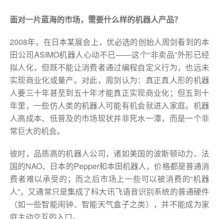
面对
一片
蓝
海的市场，需要什么样的机器人产品？
2008年，在日本某展会上，优必选的创始人周剑看到的本
田公司ASIMO机器人心动不已——这个“非卖品”外形已经
拟人化，但既不能让消费者通过编程自定义行为，也远未
实现商业化或量产。对此，周剑认为：真正真人形的机器
人要三十年甚至到五十年才能真正实现商业化；但五到十
年里，一些仿人类的机器人可能有机会就进入家庭。机器
人高成本、低普及的市场现状并非死水一潭，而是一个非
常巨大的机会。
彼时，品质高的机器人公司，诸如美国的波斯顿动力、法
国的NAO、日本的Pepper和本田机器人，价格都是普通消
费者难以承受的；而之后市场上一些可以被消费的“机器
人”，又通常只是集成了科大讯飞语音识别系统的普通硬件
（如一些智能闹钟、智能天气盒子之类），并不能成为家
庭主动交互的入口。