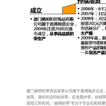
厦门姚明织带饰品有限公司属于香港独资企业，
丝带、涤纶织边印标丝带、尼龙雪纱带、丝绒带
短短几年时间，“姚明织带”专注于专业化和规