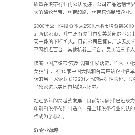
质量在织带行业内公认最好，公司产品远销世界
大的涤纶丝带、丝带印刷、丝带花饰制造企业。
2006年公司注册资本从2500万港币增资到60
到两亿港币，并在原有厦门市集美总部的基础上
现产能的不断扩大。目前公司已拥有厂房及办公
平网机近百台，其他机器上千台，员工近三千人
随着中国产织带“双反”调查尘埃落定，作为中
美胜出”， 在15家中国大陆和台湾应诉企业名
诉的另一家企业获得231.4%的惩罚性关税，其
了独家进入美国市场的入场券。
经过多年的跨越式发展，目前姚明织带已经成为
印刷和织带花饰制造商，是全球织带行业公认的
经成为了标准。
2)
企业战略