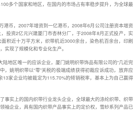
100多个国家和地区，在国内的市场占有率稳步提升，为全球最
00万港币，2007年增资到一亿港币，2008年6月公司注册资本增资
，投资2亿元兴建厦门市杏林分厂，于2008年8月正式投产，实
面积近十万平方米，织带机近3000余台，染色机百余台，印刷
，实现了规模化和专业化生产。
国大陆地区唯一的应诉企业，厦门姚明织带饰品有限公司的“几近完
单中，姚明织带以“零”关税的极端成绩获得初裁应诉成功，放弃应
余13家企业均被裁定为115.70%的倾销税率，基本上为自己赢得
了事实上的国内织带行业龙头企业，全球最大的涤纶织带、织带
领袖企业，具有国内织带产品事实上的定价权，雪紗系列产品已