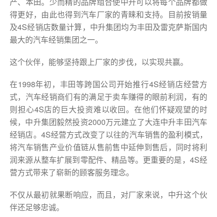
产、本田。少而精的品牌组合使中升可以将每个品牌都做
得更好，由此也得到汽车厂家的青睐和支持。目前按销量
及4S经销店数量计算，中升集团均为丰田及雷克萨斯国内
最大的汽车经销集团之一。
这个伙伴，能够坚持跟上厂家的步伐，以实现共赢。
在1998年初，丰田等跨国公司开始推行4S经销店经营方
式，汽车经销商们有的满足于卖车赚得的眼前利润，有的
则担心4S店的巨大投资难以收回。在他们怀疑观望的时
候，中升集团毅然投资2000万元建立了大连中升丰田汽车
经销店。4S经营方式改变了以往的汽车销售的盈利模式，
将汽车销售产业价值链从售前售中延伸到售后，同时将利
润来源从整车扩展到零配件、精品等。更重要的是，4S经
营方式带来了崭新的顾客服务理念。
不仅从最初就果断响应，而且，对厂家来说，中升这个伙
伴还足够忠诚。