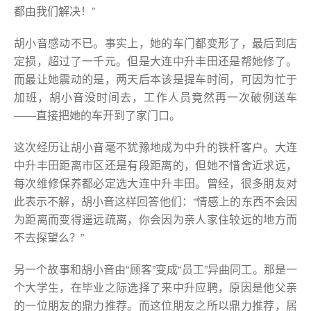
都由我们解决！”
胡小音感动不已。事实上，她的车门都变形了，最后到店
定损，超过了一千元。但是大连中升丰田还是帮她修了。
而最让她震动的是，两天后本该是提车时间，可因为忙于
加班，胡小音没时间去，工作人员竟然再一次破例送车
——直接把她的车开到了家门口。
这次经历让胡小音毫不犹豫地成为中升的铁杆客户。大连
中升丰田距离市区还是有段距离的，但她不惜舍近求远，
每次维修保养都必定选大连中升丰田。曾经，很多朋友对
此表示不解，胡小音这样回答他们：“情感上的东西不会因
为距离而变得遥远疏离，你会因为亲人家住较远的地方而
不去探望么？”
另一个故事和胡小音由“顾客”变成“员工”异曲同工。那是一
个大学生，在毕业之际选择了来中升应聘，原因是他父亲
的一位朋友的鼎力推荐。而这位朋友之所以鼎力推荐，居