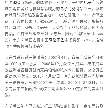
中国
B2C
市场较大的
3C
网购专业平台，是中国
电子商务
领
域受消费者欢迎和具有影响力的
电子商务网站
之一。京东
商城目前拥有遍及全国各地1500万注册用户，1200家供应
商，在线销售家电、数码通讯、电脑、家居百货、服装服
饰、母婴、图书、食品等11大类数万个品牌30余万种优质
商品，日订单处理量超过12万单，网站日均PV超过3500
万。京东商城已占据中国
网络零售
市场份额35.6%，连续
10个季度蝉联行业头名。
京东共进行过三轮融资：2007年4月，京东商城获今日资
本1000万美元投资；2008年12月获今日资本、雄牛资本
及亚洲著名投资银行家梁伯韬的私人公司投资，总投资金
额2100万美元；2010年1月27日，京东商城获得老虎基金
第三轮投资，首期7500万美元到账。2010年12月3日，京
东商城第三轮融资中的第二期金额为7500万美元的资金到
账。
在前后三年内已连续进行三轮融资的情形下，京东冒着股