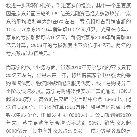
权进一步稀释的代价，引进更多的投资，其中一个重要原
因是京东前面三轮的1.81亿美元融资已经大多数烧光。“京
东的平均毛利率大约在5%左右，亏损额可占到销售额的
10%，以京东2010年销售额100亿元推算，光是在今年，
京东的亏损额就可达10亿元，而按照京东2009年销售额40
亿元计算，2009年的亏损额度也不会低于4亿元。两年的
亏损额超过2亿美元。”
而苏宁的线上业务方面，虽然2010年苏宁易购的营收只有
20亿元左右，但是未来十年，将凭借着苏宁电器强大的采
购规模优势、物流网络和配送服务优势，线上易购将分三
个阶段快速发展。苏宁易购将逐步实现丰富的品类（SKU
超过200万）、高效的供应链（全自动中心仓 18-20个、配
送点 3000个、日处理订单1500万件）和稳定的系统（云
数据中心 8 个，IT 研发团队10000人）。公司规划到2020
年末，苏宁易购年复合增长率达到 50%，销售收入超
3000亿元（其中海外收入占比 5%），成为等量齐观的另