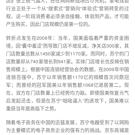
店扩张上锐气逼人，还在网购新战场占尽先机。家电连锁
行业正处于一个从“搜索式”营销向“体验式”营销转变的过
程，这一阶段消费者必须亲自接触、体验到产品，才可能
产生购买，因此门店规模仍是第一位的。
转折点发生在2009年：当年，国美面临着严重的资金困
境，因“囊中羞涩”而导致门店不增反减，净关店300家，其
门店数量总数从1450家减少到1170家。而同时，苏宁的门
店数量却从740家增长到941家。实体门店增长也反映在销
售规模上。根据中国连锁经营协会的数据，在2009年中国
连锁百强中，苏宁以年销售额1170亿的规模首次问鼎冠
军；而曾经的冠军国美以年销售额1068亿退居第二。现
在，双方在门店数量上已经势均力敌。即使国美恢复元气
后发起还击，但是在苏宁“咄咄逼人”的进攻下，国美难以
重获当年居高临下之势。
随着电子商务在中国的迅猛发展，苏宁电器受到了以网购
为主要模式的电子商务企业的强有力的挑战。京东商城是