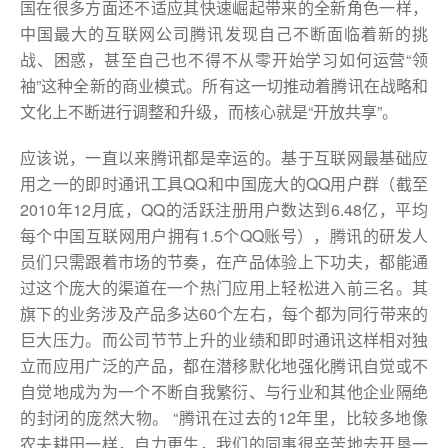
国在很多方面还不适应其快速崛起带来的全新角色一样，
中国最大的互联网公司腾讯发现自己不断面临着新的挑
战、困惑，甚至自己也不得不从零开始学习如何运营“领
袖”这种全新的商业模式。所有这一切推动着腾讯在战略和
文化上不断进行调整和升级，而核心就是“开放共享”。
应该说，一直以来腾讯都是幸运的。基于互联网最基础应
用之一的即时通讯工具QQ和中国庞大的QQ用户群（截至
2010年12月底，QQ的活跃注册用户数达到6.48亿，平均
每个中国互联网用户拥有1.5个QQ账号），腾讯的研发人
员们只需跟着市场的节奏，在产品体验上下功夫，都能通
过这个庞大的渠道在一个热门应用上轻松进入前三名。其
旗下的业务涉及产品多达60个左右，每个都为同行带来的
巨大压力。而公司节节上升的业绩和即时通讯这样相对独
立而应用广泛的产品，都在潜移默化地强化腾讯自觉或不
自觉地成为为一个不断自我繁衍、与行业和其他企业隔绝
的封闭的庞然大物。 “腾讯在过去的12年里，比较多地像
农夫耕田一样，自力更生，我们的同事很辛苦地去开垦一