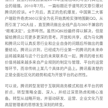
业的碰撞。2010年7月。 一篇标题近乎谩骂的文章引爆对
腾讯的控诉。4个月后，真正的危机爆发，中国第二大客
户端软件奇虎360以安全为名开始真枪实弹地围剿QQ，从
而引发了3Q大战 ，直至腾讯做出全线产品与360不兼容的
“艰难决定”，业界哗然。虽然3Q纠纷最终得以解决，但是
留给腾讯公司更多更深的思考。开放和共享，成为马化腾
和腾讯公司认真反思行业和企业自身的问题后所做出的重
要结论。腾讯认识到，已经成为行业第一的腾讯的未来命
运将越来越与这个行业的未来联系在一起，腾讯的增长和
价值将越来越多来自产业规则的制定与管理、平台的运营
等环节，而非传统上某几个具体的产品上。腾讯看清楚的
正是全面社区化的趋势和成为开放平台的必然性。
可以说，腾讯转型发轫于互联网商务模式和技术平台的转
折点，转型策略全面、深入，并经过深思熟虑和精心准
备。转型从战略开始，并驱动研发、运营、企业文化乃至
高层管理者的思想发生深刻的转变。