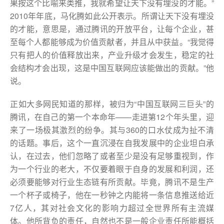
果按这个比喻来类推，我就希望让天下没有埋没的才能。”
2010年年底，马化腾如此公开表示。所谓让天下没有埋没
的才能，意思是，通过腾讯的开放平台，让每个企业，甚
至每个人都能够成为价值贡献者，并且从中获益。“我觉得
只有把人的价值释放出来，产业升级才会发生，稳定的社
会结构才会出现，这是中国互联网应该能做出的贡献。”他
说。
正如大多网民知道的那样，被归为“中国互联网三巨头”的
腾讯，在自己的第一个本命年——走进第12个年头里，迎
来了一场极其激烈的纷争。其与360的口水仗成为扯不清
的话题。事后，这个一直沉浸在自我发展中的企业坦白承
认，在过去，他们忽略了或者至少是没有足够重视到，作
为一个行业的老大，不仅要着眼于自身的发展和利润，还
必须要能够对行业生态链有所贡献。毕竟，腾讯不是生产
一个杯子或椅子，他在一秒钟之内能将一条信息推送给近
7亿人，其对社会文化的影响力超过全世界所有主流媒
体。他所背负的责任，自然也不是一般企业责任所能概括