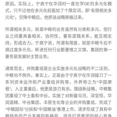
原因。实际上，宁高宁在华润时一直在学GE的多元化模
式，只不过他在多元化前面加了个限定词，即“有限相关多
元化”。空降中粮后，他把该战略移植过来。
所谓相关多元，就是中粮的业务虽然有分类和多元，但行
业之间要具备相关、协同性，要有逻辑关系，能互相支
持，形成合力。宁高宁说，所谓有限度，就是中粮今后不
搞过度多元化，新进任何行业都要慎之又慎，集团的第一
要务是发展好主营业务。
通常而言，并购重组是企业实施多元化战略的不二法则，
中粮也不例外。事实上，正是由于宁高宁在华润操刀了一
系列资本运作和产业重组并购等，外界称之为“中国摩
根”。入主重量后，他更是游刃有余。围绕新战略，中粮集
团重组了中土畜和中谷，实施了对新疆屯河、深宝恒、华
润酒精、中谷集团、丰原生化等企业的并购重组，完成了
“中粮国际”分拆和“中国粮油”香港上市，逐步形成了具有中
粮特色的产业发展的新格局，逐步打造集团的核心竞争