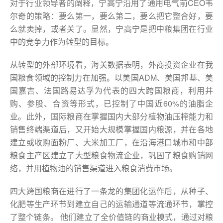
对于行业领导者的阐释，宁高宁沿用了通用电气前CEO韦
尔奇的策略：要么第一，要么第二，要么把它整合好，要
么就卖掉，或者关了。显然，宁高宁是把中粮集团在行业
中的竞争力作为转型的目标。
从转型的外部环境看，海关数据表明，外商投资企业在我
国粮食领域的控制力在加强。以美国ADM、美国邦基、美
国嘉吉、法国路易达孚为代表的四大跨国粮商，利用并
购、参股、合资等形式，已控制了中国近60%的油脂企
业。此外，国际粮商在掌握国内大部分植物油压榨能力和
销售终端渠道后，又开始大规模掌握国内粮源，并在各地
建立或收购面粉厂、大米加工厂，在沿海港口城市和中部
粮食主产区建立了大型粮食物流企业，巩固了粮食购销网
络，并用植物油的销售渠道进入粮食消费市场。
四大跨国粮商在进行了一条龙的集团化运作后，从种子、
化肥等生产环节到建立自己的运输通道等流通环节，掌控
了整个链条。 他们建立了全价值链的商业模式，通过对粮