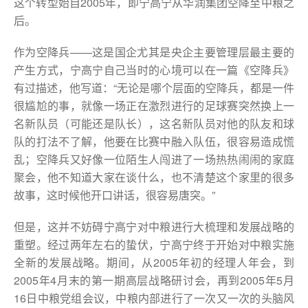
这个转型始自2005年，即宁高宁从华润集团空降至中粮之
后。
作为空降兵——这是国企尤其是央企主要管理层最主要的
产生方式，宁高宁自己当时的心境可以在一篇《空降兵》
有过描述，他写道：“无论是哪个层面的空降兵，都是一件
很尴尬的事，就像一场正在激烈进行的足球赛突然换上一
名新队员（可能还是队长），这名新队员对他的队友和球
队的打法不了解，他要在比赛中融入队伍，很容易造成慌
乱；空降兵又好像一位陌生人闯进了一场热热闹闹的家庭
聚会，他不知道大家在谈什么，也不清楚这个家里的很多
故事，这时候他开口讲话，很容易唐突。”
但是，这并不妨碍宁高宁对中粮进行大梳理和发展战略的
重塑。经过两年左右的蛰伏，宁高宁终于开始对中粮实施
全新的发展战略。期间，从2005年初的经理人年会，到
2005年4月末的第一期高层战略研讨会，再到2005年5月
16日中粮党组会议，中粮内部进行了一次又一次的头脑风