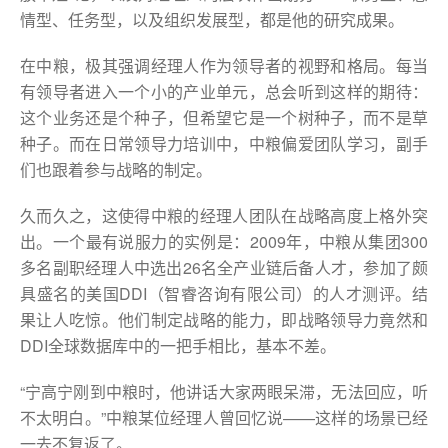
情型、任务型，以及组织发展型，都是他的研究成果。
在中粮，极其强调经理人作为领导者的视野和格局。每当
有领导者进入一个小的产业单元，总会听到这样的期待：
这个业务还是个种子，但希望它是一个树种子，而不是草
种子。而在日常领导力培训中，中粮偏爱团队学习，副手
们也跟着参与战略的制定。
久而久之，这使得中粮的经理人团队在战略高度上格外突
出。一个最有说服力的实例是：2009年，中粮从集团300
多名副职经理人中选出26名全产业链后备人才，参加了颇
具盛名的美国DDI（智睿咨询有限公司）的人才测评。结
果让人吃惊。他们制定战略的能力，即战略领导力竟然和
DDI全球数据库中的一把手相比，基本不差。
“宁高宁刚到中粮时，他讲话大家两眼呆滞，无法回应，听
不太明白。”中粮某位经理人曾回忆说——这样的场景已经
一去不复返了。