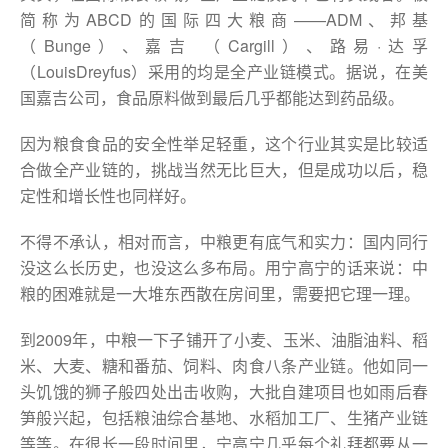
简称为ABCD的国际四大粮商——ADM、邦基
（Bunge）、嘉吉 （Cargill）、路易·达孚
（LouisDreyfus）采用的均是全产业链模式。据说，在美
国嘉吉公司，食品原料做到最后几乎都能达到药品级。
因为粮食食品的安全性举足轻重，这个行业其实是比较适
合做全产业链的，挑战当然无比巨大，但是成功以后，稳
定性和增长性也同样好。
不得不承认，相对而言，中粮更有底气和实力：国内同行
没这么长历史，也没这么多布局。用宁高宁的话来说：中
粮的困难就是一大堆东西散在房间里，需要把它理一理。
到2009年，中粮一下子铺开了小麦、玉米、油脂油料、稻
米、大麦、糖和番茄、饲料、肉食八条产业链。他如同一
头饥饿的狮子般四处出击收购，大批自建项目也如雨后春
笋般兴起，包括粮油综合基地、水稻加工厂、生猪产业链
等等。在很长一段时间里，宁高宁几乎每个礼拜都要从一