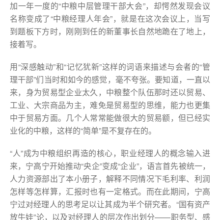
加一年一度的“中粮中层管理干部大会”，却愕然发现会议
名称变成了“中粮经理人年会”，就是在这次会议上，当写
到题板下方时，刚刚到任的新董事长自然地跪在了地上，
接着写。
用“深感触动”和“记忆犹新”这样的词语来描述与会者的“管
理干部”们当时和如今的感觉，毫不夸张。要知道，一直以
来，身为贸易型企业太久，中粮整个队伍那时还以贸易、
工业、大宗商品为主，难免是贸易型的思维，能力也更集
中于贸易方面。几个人常常能做很大的贸易额，但已经实
业化的中粮，这样的“简单”是不复存在的。
“人”成为中粮组织再造的核心，职业经理人的概念输入进
来，宁高宁开始推动“央企”变成“企业”，语言首先被统一，
人力资源部出了本小册子，解释不同情况下毛利率、利润
怎样等怎样算，汇报时也有一定格式。而在此期间，宁高
宁过对经理人的思考足以让其成为半个研究者。“国有资产
放牛娃”论，以及对经理人的层次作出划分——职务型、感