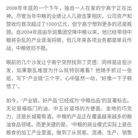
2008年年底的一个下午，独自一人在家的宁高宁正在出
神。尽管当年中粮的业绩让人几欲击掌相庆，公司资产和
营收均首次超过了1000亿元，但宁高宁想到更多的还是瓶
颈。自2004年底由华润集团空降中粮以来，他已经带领中
粮将杂乱的产业逐渐捋顺，但几年来各项业务都是单兵作
战，中粮依旧不稳。
眼前的几个沙发让宁高宁突然找到了灵感：同样是这些沙
发，如果散乱堆放为什么就特别难看？他随手抓过一张
纸，写下“产业链”三个字，心中猛然一动，“好像一下子顿
悟了”。
如今，“产业链，好产品”已经成为“中粮出品”的显著标志。
无论是福临门的油、中五谷道场的方便面、金地的巧克
力，还是长城葡萄酒，中粮的产品正在覆盖越来越多的粮
油食品领域。而更关键的是，“中粮的商业模式实际上是在
粮食的加工产业里面，做到了从贸易、流通、生产、销售